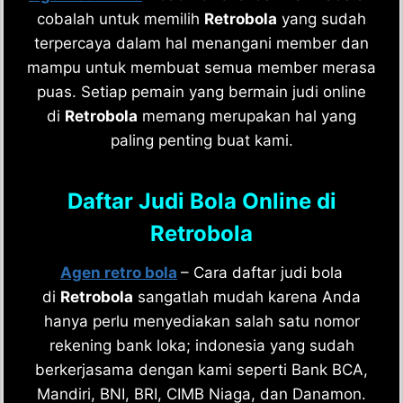
cobalah untuk memilih
Retrobola
yang sudah
terpercaya dalam hal menangani member dan
mampu untuk membuat semua member merasa
puas. Setiap pemain yang bermain judi online
di
Retrobola
memang merupakan hal yang
paling penting buat kami.
Daftar Judi Bola Online di
Retrobola
Agen retro bola
– Cara daftar judi bola
di
Retrobola
sangatlah mudah karena Anda
hanya perlu menyediakan salah satu nomor
rekening bank loka; indonesia yang sudah
berkerjasama dengan kami seperti Bank BCA,
Mandiri, BNI, BRI, CIMB Niaga, dan Danamon.