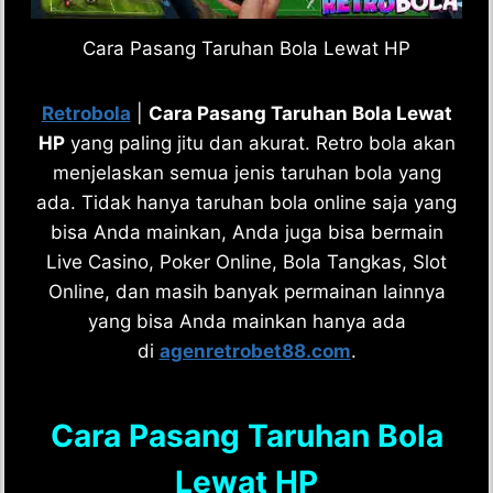
Cara Pasang Taruhan Bola Lewat HP
Retrobola
|
Cara Pasang Taruhan Bola Lewat
HP
yang paling jitu dan akurat. Retro bola akan
menjelaskan semua jenis taruhan bola yang
ada. Tidak hanya taruhan bola online saja yang
bisa Anda mainkan, Anda juga bisa bermain
Live Casino, Poker Online, Bola Tangkas, Slot
Online, dan masih banyak permainan lainnya
yang bisa Anda mainkan hanya ada
di
agenretrobet88.com
.
Cara Pasang Taruhan Bola
Lewat HP