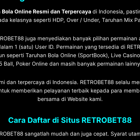
 Bola Online Resmi dan Terpercaya
di Indonesia, past
ada kelasnya seperti HDP, Over / Under, Taruhan Mix Par
ROBET88 juga menyediakan banyak pilihan permainan at
dalam 1 (satu) User ID. Permainan yang tersedia di 
n seperti Taruhan Bola Online (SportBook), Live Casino
5 Ball, Poker Online dan masih banyak permainan lainnya
mi dan terpercaya di Indonesia. RETROBET88 selalu me
untuk memberikan pelayanan terbaik kepada para memb
bersama di Website kami.
Cara Daftar di Situs RETROBET88
TROBET88 sangatlah mudah dan juga cepat. Syarat uta