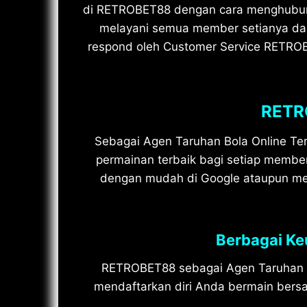
di RETROBET88 dengan cara menghubungi
melayani semua member setianya dala
respond oleh Customer Service RETROBE
RETRO
Sebagai Agen Taruhan Bola Online Ter
permainan terbaik bagi setiap membe
dengan mudah di Google ataupun med
Berbagai K
RETROBET88 sebagai Agen Taruhan Bo
mendaftarkan diri Anda bermain bersa