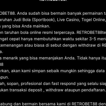
OBET88. Anda sudah bisa bermain banyak permainan ta
aruhan Judi Bola (Sportbook), Live Casino, Togel Online,
a yang bisa Anda mainkan.
n taruhan bola online resmi terpercaya. RETROBET88te
at cepat hanya membutuhkan waktu sekitar 3-5 menit
 kemenangan atau biasa di sebut dengan withdraw di 
a.
us menarik yang bisa memanjakan Anda. Tidak hanya it
88
arkan, akan kami simpan sebaik mungkin sehingga data
apun.
, sopan, profesional dan fast respond yang selalu sia
an transaksi deposit , withdraw ataupun pendaftaran
rgabung dan bermain bersama kami di RETROBET88 denga