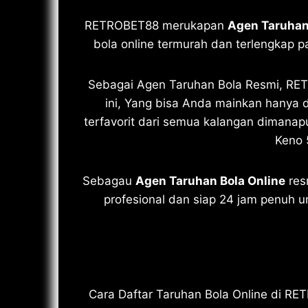
RETROBET88 merukapan
Agen Taruhan
bola online termurah dan terlengkap p
Sebagai Agen Taruhan Bola Resmi, RET
ini, Yang bisa Anda mainkan hanya 
terfavorit dari semua kalangan dimanapu
Keno 
Sebagau
Agen Taruhan Bola Online
res
profesional dan siap 24 jam penuh 
Cara Daftar Taruhan Bola Online di RE