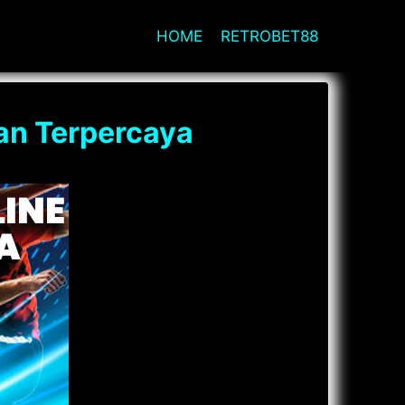
HOME
RETROBET88
an Terpercaya