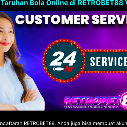
 Taruhan Bola Online di RETROBET88 
pendaftaran RETROBET88, Anda juga bisa membuat akun 