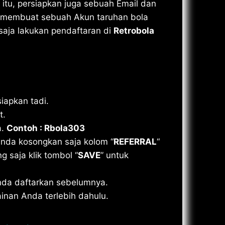
 itu, persiapkan juga sebuah Email dan
sa membuat sebuah Akun taruhan bola
saja lakukan pendaftaran di
Retrobola
iapkan tadi.
t.
a.
Contoh : Rbola303
nda kosongkan saja kolom “
REFERRAL
“
 saja klik tombol “
SAVE
” untuk
a daftarkan sebelumnya.
nan Anda terlebih dahulu.