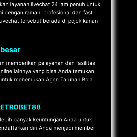
an layanan livechat 24 jam penuh untuk
i dengan ramah, profesional dan fast
ivechat tersebut berada di pojok kanan
rbesar
am memberikan pelayanan dan fasilitas
nline lainnya yang bisa Anda temukan
a untuk menemukan Agen Taruhan Bola
 RETROBET88
 lebih banyak keuntungan Anda untuk
mendaftarkan diri Anda menjadi member